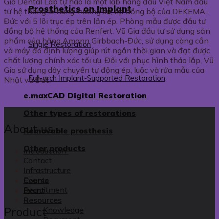
Gia Dental Lab tự hào là một lab hàng đầu Việt Nam đầu
Prosthetics on Implant
tư hệ thống lò nung, nướng sứ, ép đồng bộ của DEKEMA-
Đức với 5 lõi trục ép trên lần ép. Phòng mẫu được đầu tư
đồng bộ hệ thống của Renfert. Vũ Gia đầu tư sử dụng sản
phẩm của hãng Amann Girbbach-Đức, sử dụng càng cắn
Single Restoration
và máy đo định lượng giúp rút ngắn thời gian và đạt được
chất lượng chính xác tối ưu. Đối với phục hình tháo lắp, Vũ
Gia sử dụng dây chuyền tự động ép, luộc và rửa mẫu của
Full-arch Implant-Supported Restoration
Nhật và Đức.
e.maxCAD Digital Restoration
Other types of restorations
About us
Removable prosthesis
Other products
Introduction
Contact
Infrastructure
Events
Course
Recruitment
Event
Resources
Product
Knowledge