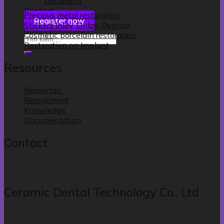
Document
Contact
Precious metal restoration
Register now
Stickers Inlay, Onlay, Overlay
Cosmetic porcelain restoration
Restoration on Implant
Resources
Resources
Recruitment
Knowledge
Documentation
Contact
Ceramic Dental Technology Co., Ltd
Hotline: 090 332 77 77, 090 336 3018 (Ms Pink Cao)