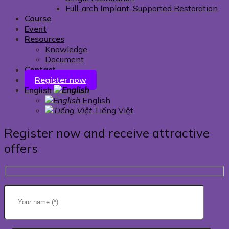
Full-arch Implant-Supported Restoration
Course
Event
Resources
Knowledge
Document
Contact
Register now
English
English
Tiếng Việt
Register now and receive attractive
offers