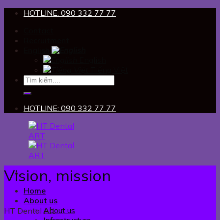
Skip
HOTLINE: 090 332 77 77
to
Contact
content
Recruitment
English
English
Tiếng Việt
HOTLINE: 090 332 77 77
Vision, mission
Home
About us
About us
HT Dental Art