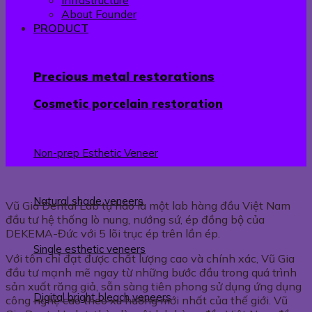
Infrastructure
About Founder
PRODUCT
Precious metal restorations
Cosmetic porcelain restoration
Non-prep Esthetic Veneer
Natural shade veneers
Vũ Gia Dental Lab tự hào là một lab hàng đầu Việt Nam
đầu tư hệ thống lò nung, nướng sứ, ép đồng bộ của
DEKEMA-Đức với 5 lõi trục ép trên lần ép.
Single esthetic veneers
Với tôn chỉ đạt được chất lượng cao và chính xác, Vũ Gia
đầu tư mạnh mẽ ngay từ những bước đầu trong quá trình
sản xuất răng giả, sẵn sàng tiên phong sử dụng ứng dụng
Digital bright bleach veneers
công nghệ cao theo xu hướng mới nhất của thế giới. Vũ