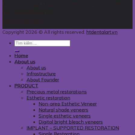
Address: 1/3 Street 33, An Khanh Ward, District 2, Ho Chi Minh City
Email: info@htdentalart.vn
Website: htdentalart.vn
Copyright 2026 © All rights reserved.
htdentalart.vn
Home
About us
About us
Infrastructure
About Founder
PRODUCT
Precious metal restorations
Esthetic restoration
Non-prep Esthetic Veneer
Natural shade veneers
Single esthetic veneers
Digital bright bleach veneers
IMPLANT – SUPPORTED RESTORATION
Single Restoration