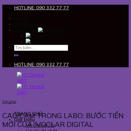
Skip
HOTLINE: 090 332 77 77
to
Liên hệ
content
Tuyển dụng
Tiếng Việt
English
Tiếng Việt
HOTLINE: 090 332 77 77
Kiến thức
TRANG CHỦ
CAD/CAM TRONG LABO: BƯỚC TIẾN
Giới thiệu
MỚI CỦA IVOCLAR DIGITAL
Về Chúng Tôi