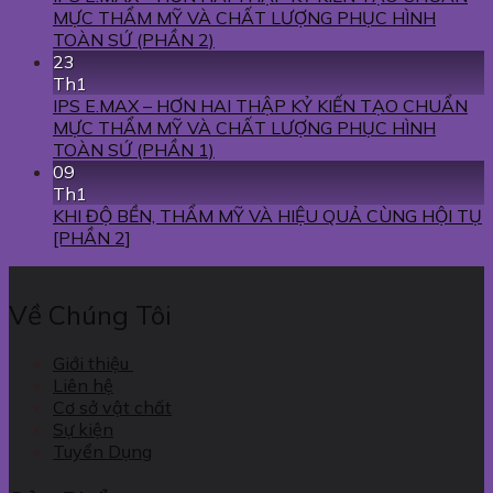
MỰC THẨM MỸ VÀ CHẤT LƯỢNG PHỤC HÌNH
TOÀN SỨ (PHẦN 2)
23
Th1
IPS E.MAX – HƠN HAI THẬP KỶ KIẾN TẠO CHUẨN
MỰC THẨM MỸ VÀ CHẤT LƯỢNG PHỤC HÌNH
TOÀN SỨ (PHẦN 1)
09
Th1
KHI ĐỘ BỀN, THẨM MỸ VÀ HIỆU QUẢ CÙNG HỘI TỤ
[PHẦN 2]
Về Chúng Tôi
Giới thiệu
Liên hệ
Cơ sở vật chất
Sự kiện
Tuyển Dụng