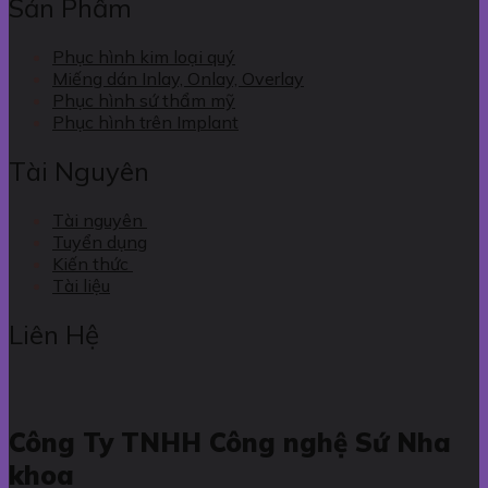
Sản Phẩm
Phục hình kim loại quý
Miếng dán Inlay, Onlay, Overlay
Phục hình sứ thẩm mỹ
Phục hình trên Implant
Tài Nguyên
Tài nguyên
Tuyển dụng
Kiến thức
Tài liệu
Liên Hệ
Công Ty TNHH Công nghệ Sứ Nha
khoa