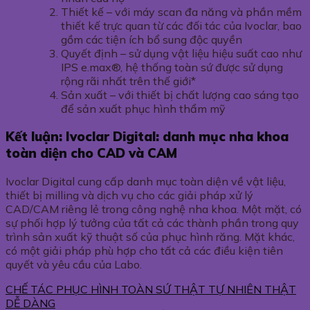
Thiết kế – với máy scan đa năng và phần mềm
thiết kế trực quan từ các đối tác của Ivoclar, bao
gồm các tiện ích bổ sung độc quyền
Quyết định – sử dụng vật liệu hiệu suất cao như
IPS e.max®, hệ thống toàn sứ được sử dụng
rộng rãi nhất trên thế giới*
Sản xuất – với thiết bị chất lượng cao sáng tạo
để sản xuất phục hình thẩm mỹ
Kết luận: Ivoclar Digital: danh mục nha khoa
toàn diện cho CAD và CAM
Ivoclar Digital cung cấp danh mục toàn diện về vật liệu,
thiết bị milling và dịch vụ cho các giải pháp xử lý
CAD/CAM riêng lẻ trong công nghệ nha khoa. Một mặt, có
sự phối hợp lý tưởng của tất cả các thành phần trong quy
trình sản xuất kỹ thuật số của phục hình răng. Mặt khác,
có một giải pháp phù hợp cho tất cả các điều kiện tiên
quyết và yêu cầu của Labo.
CHẾ TÁC PHỤC HÌNH TOÀN SỨ THẬT TỰ NHIÊN THẬT
DỄ DÀNG