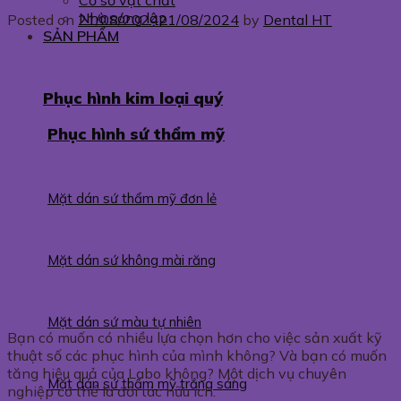
Cơ sở vật chất
Nhà sáng lập
Posted on
21/08/2024
21/08/2024
by
Dental HT
SẢN PHẨM
Phục hình kim loại quý
Phục hình sứ thẩm mỹ
Mặt dán sứ thẩm mỹ đơn lẻ
Mặt dán sứ không mài răng
Mặt dán sứ màu tự nhiên
Bạn có muốn có nhiều lựa chọn hơn cho việc sản xuất kỹ
thuật số các phục hình của mình không? Và bạn có muốn
tăng hiệu quả của Labo không? Một dịch vụ chuyên
Mặt dán sứ thẩm mỹ trắng sáng
nghiệp có thể là đối tác hữu ích.