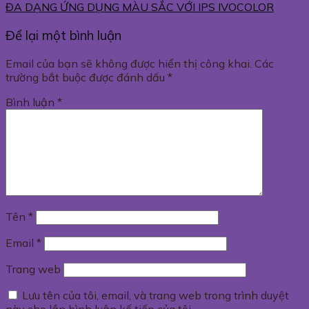
ĐA DẠNG ỨNG DỤNG MÀU SẮC VỚI IPS IVOCOLOR
Để lại một bình luận
Email của bạn sẽ không được hiển thị công khai.
Các
trường bắt buộc được đánh dấu
*
Bình luận
*
Tên
*
Email
*
Trang web
Lưu tên của tôi, email, và trang web trong trình duyệt
này cho lần bình luận kế tiếp của tôi.