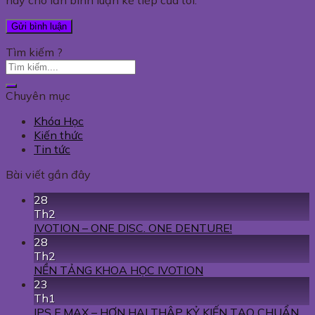
Tìm kiếm ?
Chuyên mục
Khóa Học
Kiến thức
Tin tức
Bài viết gần đây
28
Th2
IVOTION – ONE DISC. ONE DENTURE!
28
Th2
NỀN TẢNG KHOA HỌC IVOTION
23
Th1
IPS E.MAX – HƠN HAI THẬP KỶ KIẾN TẠO CHUẨN