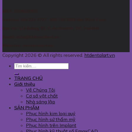
MST: 0309221903
Hotline: 084 276 7777 , 090 336 3018 (Ms Pink Cao)
Địa chỉ: 1/3 đường 33, P. An Khánh, TP. Thủ Đức
Email: info@htdentalart.vn
Website: htdentalart.vn
Copyright 2026 © All rights reserved.
htdentalart.vn
TRANG CHỦ
Giới thiệu
Về Chúng Tôi
Cơ sở vật chất
Nhà sáng lập
SẢN PHẨM
Phục hình kim loại quý
Phục hình sứ thẩm mỹ
Phục hình trên Implant
Phục hình kỹ thuật số EmaxCAD