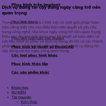
Phục hình trên Implant
Dịch vụ đáng tin cậy đang ngày càng trở nên
quan trọng
Phục hình đơn lẻ
Trong thời đại CAD và CAM, việc có một giải pháp hoàn
hảo, riêng biệt cho mọi điều kiện tiên quyết và yêu cầu
trong công nghệ nha khoa ngày càng trở nên quan trọng.
Điều này đòi hỏi một danh mục kỹ thuật số toàn diện về
Phục hình toàn hàm trên Implant
vật liệu, thiết bị phay và dịch vụ trong đó tất cả các thành
phần được phối hợp lý tưởng với nhau. Dịch vụ đáng tin
Phục hình kỹ thuật số EmaxCAD
cậy đóng vai trò ngày càng quan trọng.
Các loại phục hình khác
Phục hình tháo lắp
Các sản phẩm khác
Khóa Học
SỰ KIỆN
Tài nguyên
Kiến thức