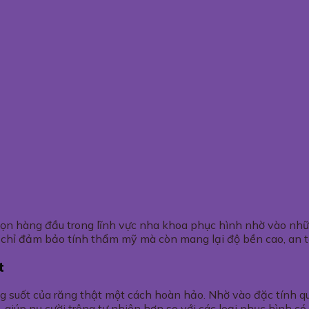
chọn hàng đầu trong lĩnh vực nha khoa phục hình nhờ vào nhữn
g chỉ đảm bảo tính thẩm mỹ mà còn mang lại độ bền cao, an 
t
 suốt của răng thật một cách hoàn hảo. Nhờ vào đặc tính qu
iúp nụ cười trông tự nhiên hơn so với các loại phục hình có 