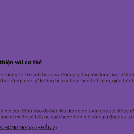
thiện với cơ thể
ính tương thích sinh học cao. Không giống như kim loại, sứ 
ời, răng toàn sứ không bị oxy hóa theo thời gian, giúp tránh
mỹ mà còn đảm bảo độ bền lâu dài và an toàn cho sức khỏe r
 những ai muốn sở hữu nụ cười hoàn hảo mà vẫn giữ được sự tự
A HỒNG NGOẠI (PHẦN 2)