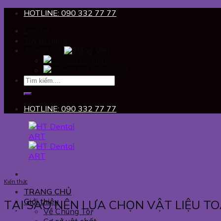
Skip
HOTLINE: 090 332 77 77
to
Liên hệ
content
Tuyển dụng
Tiếng Việt
English
Tiếng Việt
HOTLINE: 090 332 77 77
Kiến thức
TRANG CHỦ
Giới thiệu
TẠI SAO NÊN LỰA CHỌN VẬT LIỆU TO
Về Chúng Tôi