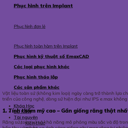
Phục hình trên Implant
Phục hình đơn lẻ
Phục hình toàn hàm trên Implant
Phục hình kỹ thuật số EmaxCAD
Các loại phục hình khác
Phục hình tháo lắp
Các sản phẩm khác
Vật liệu toàn sứ (không kim loại) ngày càng trở thành lựa 
triển của công nghệ, dòng sứ hiện đại như IPS e.max khôn
Khóa Học
1. Tính thẩm mỹ cao – Gần giống răng thật nhấ
SỰ KIỆN
Tài nguyên
Răng sứ toàn sứ có khả năng mô phỏng màu sắc và độ trong
Kiến thức
hấp thụ và phản xạ ánh sáng giống như men răng tự nhiên, g