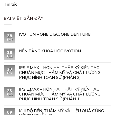
Tin tức
BÀI VIẾT GẦN ĐÂY
IVOTION – ONE DISC. ONE DENTURE!
28
Th2
NỀN TẢNG KHOA HỌC IVOTION
28
Th2
IPS E.MAX – HƠN HAI THẬP KỶ KIẾN TẠO
23
CHUẨN MỰC THẨM MỸ VÀ CHẤT LƯỢNG
Th1
PHỤC HÌNH TOÀN SỨ (PHẦN 2)
IPS E.MAX – HƠN HAI THẬP KỶ KIẾN TẠO
23
CHUẨN MỰC THẨM MỸ VÀ CHẤT LƯỢNG
Th1
PHỤC HÌNH TOÀN SỨ (PHẦN 1)
KHI ĐỘ BỀN, THẨM MỸ VÀ HIỆU QUẢ CÙNG
09