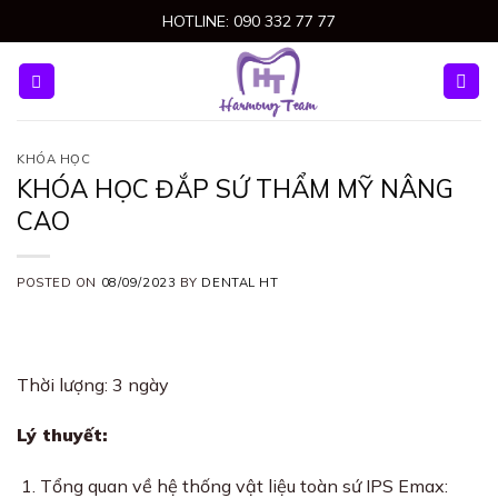
Skip
HOTLINE: 090 332 77 77
to
content
KHÓA HỌC
KHÓA HỌC ĐẮP SỨ THẨM MỸ NÂNG
CAO
POSTED ON
08/09/2023
BY
DENTAL HT
Thời lượng: 3 ngày
Lý thuyết:
Tổng quan về hệ thống vật liệu toàn sứ IPS Emax: