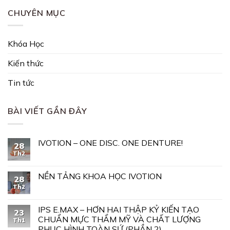
CHUYÊN MỤC
Khóa Học
Kiến thức
Tin tức
BÀI VIẾT GẦN ĐÂY
IVOTION – ONE DISC. ONE DENTURE!
28
Th2
NỀN TẢNG KHOA HỌC IVOTION
28
Th2
IPS E.MAX – HƠN HAI THẬP KỶ KIẾN TẠO
23
CHUẨN MỰC THẨM MỸ VÀ CHẤT LƯỢNG
Th1
PHỤC HÌNH TOÀN SỨ (PHẦN 2)