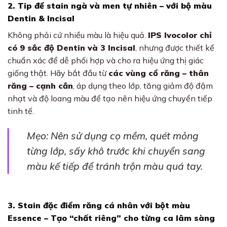
2. Tip để stain ngà và men tự nhiên – với bộ màu
Dentin & Incisal
Không phải cứ nhiều màu là hiệu quả.
IPS Ivocolor chỉ
có 9 sắc độ Dentin và 3 Incisal
, nhưng được thiết kế
chuẩn xác để dễ phối hợp và cho ra hiệu ứng thị giác
giống thật. Hãy bắt đầu từ
các vùng cổ răng – thân
răng – cạnh cắn
, áp dụng theo lớp, tăng giảm độ đậm
nhạt và độ loang màu để tạo nên hiệu ứng chuyển tiếp
tinh tế.
Mẹo: Nên sử dụng cọ mềm, quét mỏng
từng lớp, sấy khô trước khi chuyển sang
màu kế tiếp để tránh trộn màu quá tay.
3. Stain đặc điểm răng cá nhân với bột màu
Essence – Tạo “chất riêng” cho từng ca lâm sàng