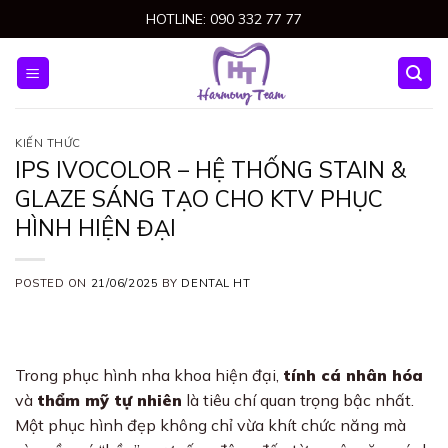
Skip
HOTLINE: 090 332 77 77
to
content
KIẾN THỨC
IPS IVOCOLOR – HỆ THỐNG STAIN &
GLAZE SÁNG TẠO CHO KTV PHỤC
HÌNH HIỆN ĐẠI
POSTED ON
21/06/2025
BY
DENTAL HT
Trong phục hình nha khoa hiện đại,
tính cá nhân hóa
và
thẩm mỹ tự nhiên
là tiêu chí quan trọng bậc nhất.
Một phục hình đẹp không chỉ vừa khít chức năng mà