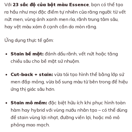
Với
23 sắc độ của bột màu Essence
, bạn có thể tạo
ra hầu như mọi đặc điểm tự nhiên của răng người: từ vết
nứt men, vùng ánh xanh men rìa, rãnh trung tâm sâu,
hay vệt màu xám ở cạnh cắn do mòn răng.
Ứng dụng thực tế gồm:
Stain bề mặt:
đánh dấu rãnh, vết nứt hoặc tăng
chiều sâu cho bề mặt sứ nhuộm.
Cut-back + stain:
vừa tái tạo hình thể bằng lớp sứ
men đắp mỏng, vừa bổ sung màu từ bên trong để hiệu
ứng thị giác sâu hơn.
Stain mô mềm:
đặc biệt hữu ích khi phục hình toàn
hàm hay hybrid với vùng nướu nhân tạo – có thể dùng
để stain vùng lợi nhạt, đường viền lợi, hoặc mô mô
phỏng mao mạch.