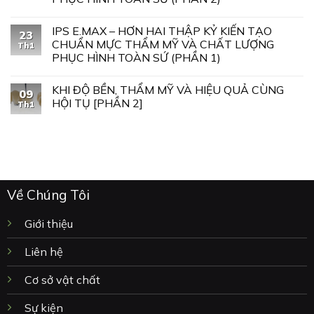
IPS E.MAX – HƠN HAI THẬP KỶ KIẾN TẠO
23
CHUẨN MỰC THẨM MỸ VÀ CHẤT LƯỢNG
Th1
PHỤC HÌNH TOÀN SỨ (PHẦN 1)
KHI ĐỘ BỀN, THẨM MỸ VÀ HIỆU QUẢ CÙNG
09
HỘI TỤ [PHẦN 2]
Th1
Về Chúng Tôi
Giới thiệu
Liên hệ
Cơ sở vật chất
Sự kiện