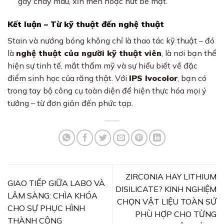
gây cháy màu, xỉn men hoặc nứt bề mặt.
Kết luận – Từ kỹ thuật đến nghệ thuật
Stain và nướng bóng không chỉ là thao tác kỹ thuật – đó
là
nghệ thuật của người kỹ thuật viên
, là nơi bạn thể
hiện sự tinh tế, mắt thẩm mỹ và sự hiểu biết về đặc
điểm sinh học của răng thật. Với
IPS Ivocolor
, bạn có
trong tay bộ công cụ toàn diện để hiện thực hóa mọi ý
tưởng – từ đơn giản đến phức tạp.
ZIRCONIA HAY LITHIUM
GIAO TIẾP GIỮA LABO VÀ
DISILICATE? KINH NGHIỆM
LÂM SÀNG: CHÌA KHÓA
CHỌN VẬT LIỆU TOÀN SỨ
CHO SỰ PHỤC HÌNH
PHÙ HỢP CHO TỪNG
THÀNH CÔNG