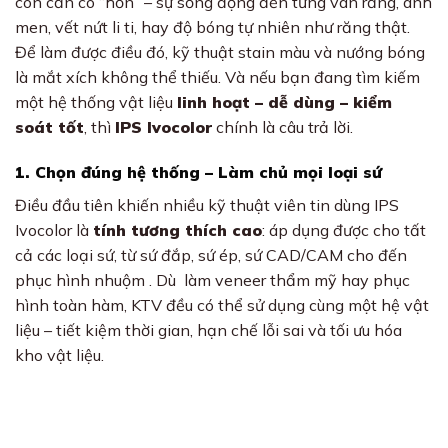
còn cần có “hồn” – sự sống động đến từng vân răng, ánh
men, vết nứt li ti, hay độ bóng tự nhiên như răng thật.
Để làm được điều đó, kỹ thuật stain màu và nướng bóng
là mắt xích không thể thiếu. Và nếu bạn đang tìm kiếm
một hệ thống vật liệu
linh hoạt – dễ dùng – kiểm
soát tốt
, thì
IPS Ivocolor
chính là câu trả lời.
1. Chọn đúng hệ thống – Làm chủ mọi loại sứ
Điều đầu tiên khiến nhiều kỹ thuật viên tin dùng IPS
Ivocolor là
tính tương thích cao
: áp dụng được cho tất
cả các loại sứ, từ sứ đắp, sứ ép, sứ CAD/CAM cho đến
phục hình nhuộm . Dù làm veneer thẩm mỹ hay phục
hình toàn hàm, KTV đều có thể sử dụng cùng một hệ vật
liệu – tiết kiệm thời gian, hạn chế lỗi sai và tối ưu hóa
kho vật liệu.