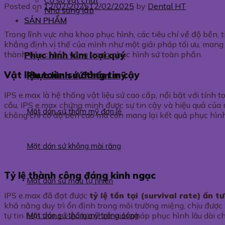
Cơ sở vật chất
Posted on
12/02/2025
12/02/2025
by
Dental HT
Nhà sáng lập
SẢN PHẨM
Trong lĩnh vực nha khoa phục hình, các tiêu chí về độ bền, 
khẳng định vị thế của mình như một giải pháp tối ưu, mang l
Phục hình kim loại quý
thành tiêu chuẩn vàng trong phục hình sứ toàn phần.
Vật liệu toàn sứ đáng tin cậy
Phục hình sứ thẩm mỹ
IPS e.max là hệ thống vật liệu sứ cao cấp, nổi bật với tính
cầu, IPS e.max chứng minh được sự tin cậy và hiệu quả của mì
Mặt dán sứ thẩm mỹ đơn lẻ
không chỉ có độ bền cao mà còn mang lại kết quả phục hình
Mặt dán sứ không mài răng
Tỷ lệ thành công đáng kinh ngạc
Mặt dán sứ màu tự nhiên
IPS e.max đã đạt được
tỷ lệ tồn tại (survival rate) ấn t
khả năng duy trì ổn định trong môi trường miệng, chịu được
Mặt dán sứ thẩm mỹ trắng sáng
tự tin hơn trong việc lựa chọn giải pháp phục hình lâu dài 