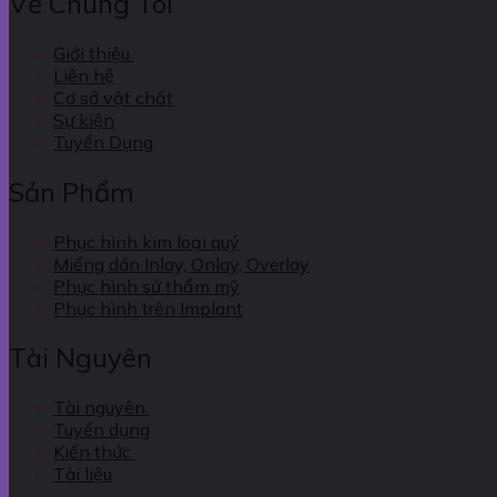
Về Chúng Tôi
Giới thiệu
Liên hệ
Cơ sở vật chất
Sự kiện
Tuyển Dụng
Sản Phẩm
Phục hình kim loại quý
Miếng dán Inlay, Onlay, Overlay
Phục hình sứ thẩm mỹ
Phục hình trên Implant
Tài Nguyên
Tài nguyên
Tuyển dụng
Kiến thức
Tài liệu