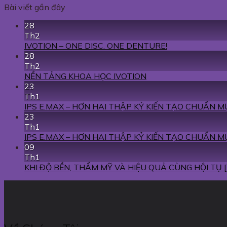
Bài viết gần đây
28
Th2
IVOTION – ONE DISC. ONE DENTURE!
28
Th2
NỀN TẢNG KHOA HỌC IVOTION
23
Th1
IPS E.MAX – HƠN HAI THẬP KỶ KIẾN TẠO CHUẨN 
23
Th1
IPS E.MAX – HƠN HAI THẬP KỶ KIẾN TẠO CHUẨN 
09
Th1
KHI ĐỘ BỀN, THẨM MỸ VÀ HIỆU QUẢ CÙNG HỘI TỤ 