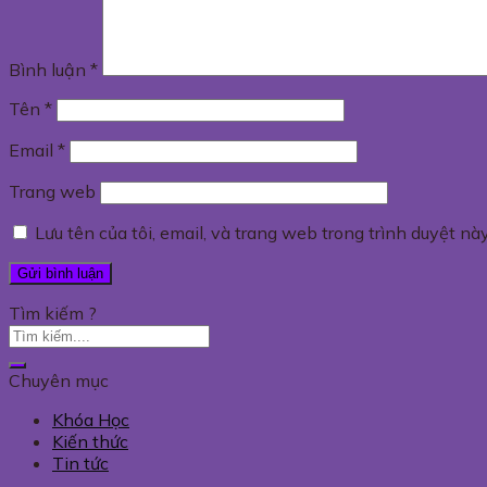
Bình luận
*
Tên
*
Email
*
Trang web
Lưu tên của tôi, email, và trang web trong trình duyệt này
Tìm kiếm ?
Chuyên mục
Khóa Học
Kiến thức
Tin tức