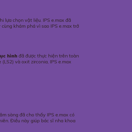
i lựa chọn vật liệu. IPS e.max đã
ãy cùng khám phá vì sao IPS e.max trở
hục hình
đã được thực hiện trên toàn
 (LS2) và oxit zirconia, IPS e.max
ứu lâm sàng đã cho thấy IPS e.max có
hiên. Điều này giúp bác sĩ nha khoa