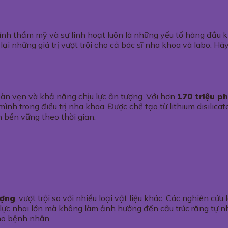
tính thẩm mỹ và sự linh hoạt luôn là những yếu tố hàng đầu kh
ại những giá trị vượt trội cho cả bác sĩ nha khoa và labo. H
 toàn vẹn và khả năng chịu lực ấn tượng. Với hơn
170 triệu p
nh trong điều trị nha khoa. Được chế tạo từ lithium disilicate
 bền vững theo thời gian.
ượng
, vượt trội so với nhiều loại vật liệu khác. Các nghiên c
 lực nhai lớn mà không làm ảnh hưởng đến cấu trúc răng tự n
cho bệnh nhân.