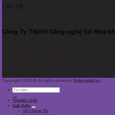
Liên Hệ
Công Ty TNHH Công nghệ Sứ Nha k
MST: 0309221903
Hotline: 084 276 7777 , 090 336 3018 (Ms Pink Cao)
Địa chỉ: 1/3 đường 33, P. An Khánh, TP. Thủ Đức
Email: info@htdentalart.vn
Website: htdentalart.vn
Copyright 2026 © All rights reserved.
htdentalart.vn
TRANG CHỦ
Giới thiệu
Về Chúng Tôi