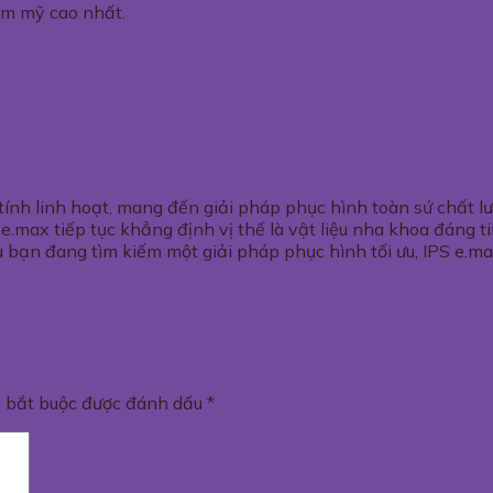
ẩm mỹ cao nhất.
tính linh hoạt, mang đến giải pháp phục hình toàn sứ chất l
S e.max tiếp tục khẳng định vị thế là vật liệu nha khoa đáng 
 bạn đang tìm kiếm một giải pháp phục hình tối ưu, IPS e.ma
g bắt buộc được đánh dấu
*