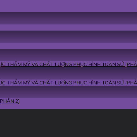
MỰC THẨM MỸ VÀ CHẤT LƯỢNG PHỤC HÌNH TOÀN SỨ (PHẦ
MỰC THẨM MỸ VÀ CHẤT LƯỢNG PHỤC HÌNH TOÀN SỨ (PHẦ
[PHẦN 2]