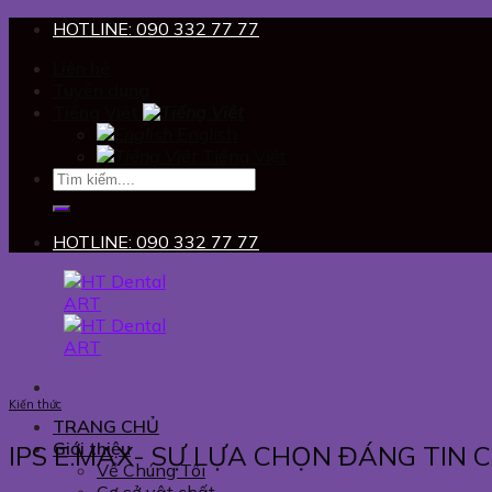
Skip
HOTLINE: 090 332 77 77
to
Liên hệ
content
Tuyển dụng
Tiếng Việt
English
Tiếng Việt
HOTLINE: 090 332 77 77
Kiến thức
TRANG CHỦ
Giới thiệu
IPS E.MAX- SỰ LỰA CHỌN ĐÁNG TIN
Về Chúng Tôi