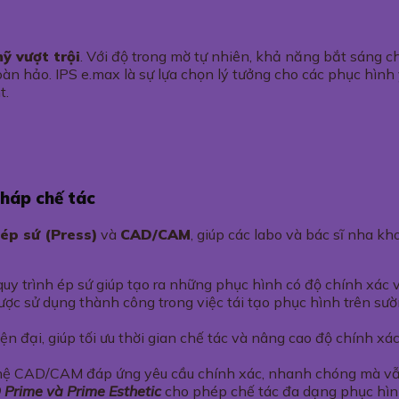
ỹ vượt trội
. Với độ trong mờ tự nhiên, khả năng bắt sáng c
hoàn hảo. IPS e.max là sự lựa chọn lý tưởng cho các phục hì
t.
pháp chế tác
ép sứ (Press)
và
CAD/CAM
, giúp các labo và bác sĩ nha k
e, quy trình ép sứ giúp tạo ra những phục hình có độ chính xác
ã được sử dụng thành công trong việc tái tạo phục hình trên sườ
đại, giúp tối ưu thời gian chế tác và nâng cao độ chính xác
 nghệ CAD/CAM đáp ứng yêu cầu chính xác, nhanh chóng mà v
 Prime và Prime Esthetic
cho phép chế tác đa dạng phục hình