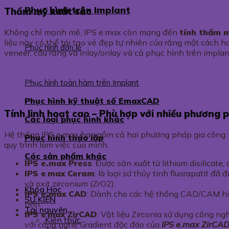
Phục hình trên Implant
Thẩm mỹ xuất sắc
Không chỉ mạnh mẽ, IPS e.max còn mang đến
tính thẩm m
liệu này có thể tái tạo vẻ đẹp tự nhiên của răng một cách 
Phục hình đơn lẻ
veneer, cầu răng và inlay/onlay và cả phục hình trên implan
Phục hình toàn hàm trên Implant
Phục hình kỹ thuật số EmaxCAD
Tính linh hoạt cao – Phù hợp với nhiều phương 
Các loại phục hình khác
Hệ thống IPS e.max bao gồm cả hai phương pháp gia công:
Phục hình tháo lắp
quy trình làm việc của mình.
Các sản phẩm khác
IPS e.max Press
: Được sản xuất từ lithium disilicat
IPS e
.
max Ceram
: là loại sứ thủy tinh fluorapatit đ
và oxit zirconium (ZrO2).
Khóa Học
IPS e.max CAD
: Dành cho các hệ thống CAD/CAM hiện 
SỰ KIỆN
tinh.
Tài nguyên
IPS e
.
max ZirCAD
: Vật liệu Zirconia sử dụng công
Kiến thức
với công nghệ Gradient độc đáo của
IPS e.max ZirCAD