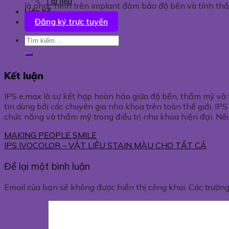
Tài liệu
là phục hình trên implant đảm bảo độ bền và tính th
Liên hệ
Đăng ký trực tuyến
Kết luận
IPS e.max là sự kết hợp hoàn hảo giữa độ bền, thẩm mỹ và 
tin dùng bởi các chuyên gia nha khoa trên toàn thế giới, IP
chức năng và thẩm mỹ trong điều trị nha khoa hiện đại. Nếu
MAKING PEOPLE SMILE
IPS IVOCOLOR – VẬT LIỆU STAIN MÀU CHO TẤT CẢ
Để lại một bình luận
Email của bạn sẽ không được hiển thị công khai.
Các trườn