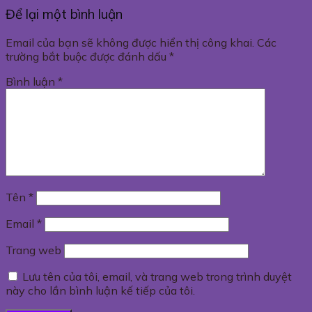
Để lại một bình luận
Email của bạn sẽ không được hiển thị công khai.
Các
trường bắt buộc được đánh dấu
*
Bình luận
*
Tên
*
Email
*
Trang web
Lưu tên của tôi, email, và trang web trong trình duyệt
này cho lần bình luận kế tiếp của tôi.