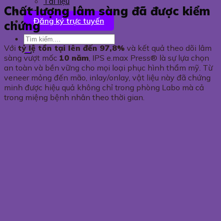
Tài liệu
Chất lượng lâm sàng đã được kiểm
Liên hệ
Đăng ký trực tuyến
chứng
Với
tỷ lệ tồn tại lên đến 97,8%
và kết quả theo dõi lâm
sàng vượt mốc
10 năm
, IPS e.max Press® là sự lựa chọn
an toàn và bền vững cho mọi loại phục hình thẩm mỹ. Từ
veneer mỏng đến mão, inlay/onlay, vật liệu này đã chứng
minh được hiệu quả không chỉ trong phòng Labo mà cả
trong miệng bệnh nhân theo thời gian.