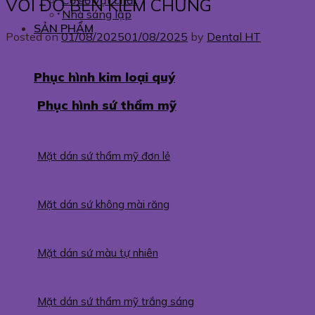
Cơ sở vật chất
VỚI ĐỘ BỀN KIỂM CHỨNG
Nhà sáng lập
SẢN PHẨM
Posted on
01/08/2025
01/08/2025
by
Dental HT
Phục hình kim loại quý
Phục hình sứ thẩm mỹ
Mặt dán sứ thẩm mỹ đơn lẻ
Mặt dán sứ không mài răng
Mặt dán sứ màu tự nhiên
Mặt dán sứ thẩm mỹ trắng sáng