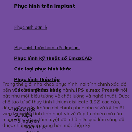
Phục hình trên Implant
Phục hình đơn lẻ
Phục hình toàn hàm trên Implant
Phục hình kỹ thuật số EmaxCAD
Các loại phục hình khác
Phục hình tháo lắp
Trong thế giới nha khoa phục hình, nơi tính chính xác, độ
Các sản phẩm khác
bền và thẩm mỹ phải song hành,
IPS e.max Press®
nổi
bật như một biểu tượng về chất lượng và nghệ thuật. Được
chế tạo từ sứ thủy tinh lithium disilicate (LS2) cao cấp,
dòng sứ ép này không chỉ chinh phục nha sĩ và kỹ thuật
Khóa Học
viên Labo bởi tính linh hoạt và vẻ đẹp tự nhiên mà còn
SỰ KIỆN
mang đến sự an tâm tuyệt đối nhờ hiệu quả lâm sàng đã
Tài nguyên
được chứng minh trong hơn một thập kỷ.
Kiến thức