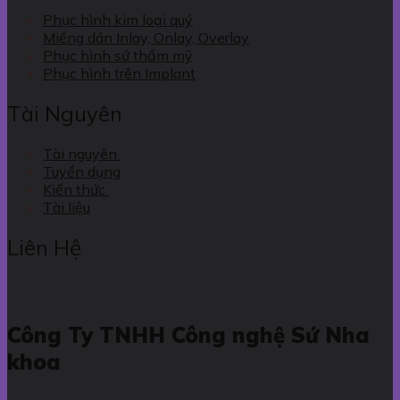
Phục hình kim loại quý
Miếng dán Inlay, Onlay, Overlay
Phục hình sứ thẩm mỹ
Phục hình trên Implant
Tài Nguyên
Tài nguyên
Tuyển dụng
Kiến thức
Tài liệu
Liên Hệ
Công Ty TNHH Công nghệ Sứ Nha
khoa