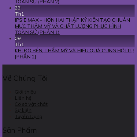
TOÀN SỨ (PHẦN 2)
23
Th1
IPS E.MAX – HƠN HAI THẬP KỶ KIẾN TẠO CHUẨN
MỰC THẨM MỸ VÀ CHẤT LƯỢNG PHỤC HÌNH
TOÀN SỨ (PHẦN 1)
09
Th1
KHI ĐỘ BỀN, THẨM MỸ VÀ HIỆU QUẢ CÙNG HỘI TỤ
[PHẦN 2]
Về Chúng Tôi
Giới thiệu
Liên hệ
Cơ sở vật chất
Sự kiện
Tuyển Dụng
Sản Phẩm