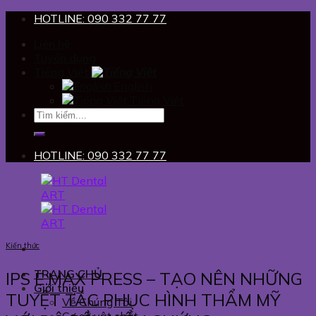
Skip
HOTLINE: 090 332 77 77
to
Liên hệ
content
Tuyển dụng
Tiếng Việt
English
Tiếng Việt
HOTLINE: 090 332 77 77
Kiến thức
TRANG CHỦ
IPS E.MAX PRESS – TẠO NÊN NHỮNG
Giới thiệu
TUYỆT TÁC PHỤC HÌNH THẨM MỸ
Về Chúng Tôi