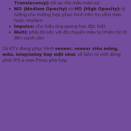
Translucency):
tối ưu cho mão toàn sứ
MO (Medium Opacity)
và
HO (High Opacity):
lý
tưởng cho trường hợp phục hình trên trụ sẫm màu
hoặc implant
Impulse:
cho hiệu ứng quang học đặc biệt
Multi:
phôi đa sắc với độ chuyển màu tự nhiên từ cổ
đến cạnh cắn
Dù KTV đang phục hình
veneer, veneer siêu mỏng,
mão, inlay/onlay hay mặt nhai
, sẽ luôn có một dòng
phôi IPS e.max Press phù hợp.