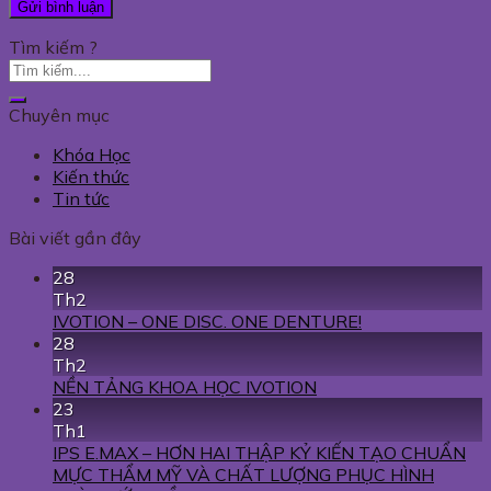
Tìm kiếm ?
Chuyên mục
Khóa Học
Kiến thức
Tin tức
Bài viết gần đây
28
Th2
IVOTION – ONE DISC. ONE DENTURE!
28
Th2
NỀN TẢNG KHOA HỌC IVOTION
23
Th1
IPS E.MAX – HƠN HAI THẬP KỶ KIẾN TẠO CHUẨN
MỰC THẨM MỸ VÀ CHẤT LƯỢNG PHỤC HÌNH