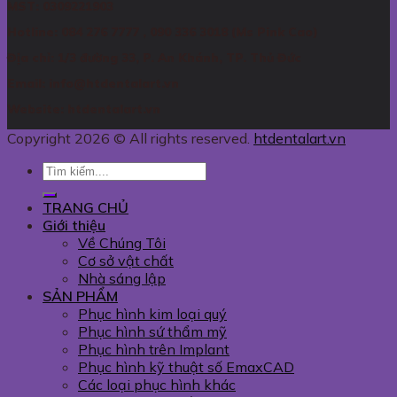
MST: 0309221903
Hotline: 084 276 7777 , 090 336 3018 (Ms Pink Cao)
Địa chỉ: 1/3 đường 33, P. An Khánh, TP. Thủ Đức
Email: info@htdentalart.vn
Website: htdentalart.vn
Copyright 2026 © All rights reserved.
htdentalart.vn
TRANG CHỦ
Giới thiệu
Về Chúng Tôi
Cơ sở vật chất
Nhà sáng lập
SẢN PHẨM
Phục hình kim loại quý
Phục hình sứ thẩm mỹ
Phục hình trên Implant
Phục hình kỹ thuật số EmaxCAD
Các loại phục hình khác