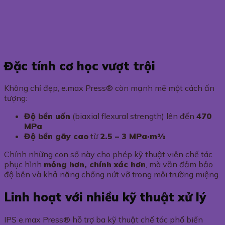
Đặc tính cơ học vượt trội
Không chỉ đẹp, e.max Press® còn mạnh mẽ một cách ấn
tượng:
Độ bền uốn
(biaxial flexural strength) lên đến
470
MPa
Độ bền gãy cao
từ
2.5 – 3 MPa·m½
Chính những con số này cho phép kỹ thuật viên chế tác
phục hình
mỏng hơn, chính xác hơn
, mà vẫn đảm bảo
độ bền và khả năng chống nứt vỡ trong môi trường miệng.
Linh hoạt với nhiều kỹ thuật xử lý
IPS e.max Press® hỗ trợ ba kỹ thuật chế tác phổ biến