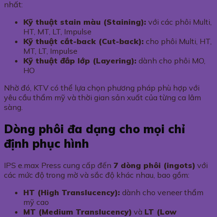
nhất:
Kỹ thuật stain màu (Staining):
với các phôi Multi,
HT, MT, LT, Impulse
Kỹ thuật cắt-back (Cut-back):
cho phôi Multi, HT,
MT, LT, Impulse
Kỹ thuật đắp lớp (Layering):
dành cho phôi MO,
HO
Nhờ đó, KTV có thể lựa chọn phương pháp phù hợp với
yêu cầu thẩm mỹ và thời gian sản xuất của từng ca lâm
sàng.
Dòng phôi đa dạng cho mọi chỉ
định phục hình
IPS e.max Press cung cấp đến
7 dòng phôi (ingots)
với
các mức độ trong mờ và sắc độ khác nhau, bao gồm:
HT (High Translucency):
dành cho veneer thẩm
mỹ cao
MT (Medium Translucency)
và
LT (Low