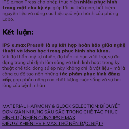
IPS e.max Press cho phép thực hiện
nhiều phục hình
trong một chu kỳ ép
, giúp tối ưu thời gian, tiết kiệm
nguyên liệu và nâng cao hiệu quả vận hành của phòng
Labo.
Kết luận:
IPS e.max Press® là sự kết hợp hoàn hảo giữa nghệ
thuật và khoa học trong phục hình nha khoa.
Với độ thẩm mỹ tự nhiên, độ bền cơ học vượt trội, sự đa
dạng trong chỉ định lâm sàng và tính linh hoạt trong kỹ
thuật chế tác, dòng sứ ép này không chỉ là vật liệu – mà là
công cụ để tạo nên những
tác phẩm phục hình đẳng
cấp
, góp phần nâng cao chất lượng cuộc sống và sự hài
lòng của bệnh nhân.
MATERIAL HARMONY & BLOCK SELECTION: BÍ QUYẾT
ĐƠN GIẢN NHƯNG SÂU SẮC TRONG CHẾ TÁC PHỤC
HÌNH TỰ NHIÊN CÙNG IPS E.MAX
ĐIỀU GÌ KHIẾN IPS E.MAX TRỞ NÊN ĐẶC BIỆT?