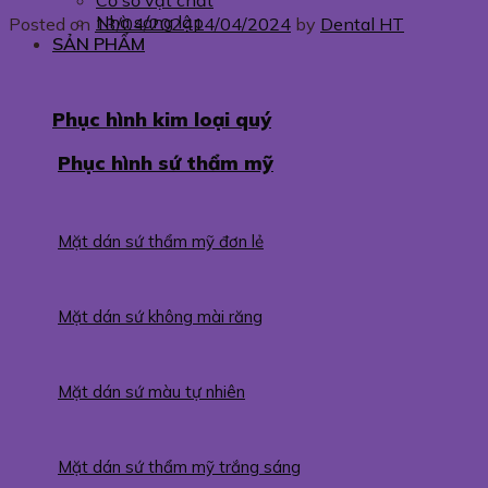
Cơ sở vật chất
Nhà sáng lập
Posted on
13/04/2024
14/04/2024
by
Dental HT
SẢN PHẨM
Phục hình kim loại quý
Phục hình sứ thẩm mỹ
Mặt dán sứ thẩm mỹ đơn lẻ
Mặt dán sứ không mài răng
Mặt dán sứ màu tự nhiên
Mặt dán sứ thẩm mỹ trắng sáng