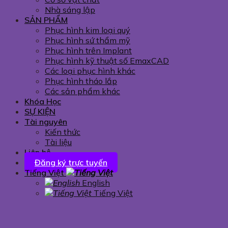
Nhà sáng lập
SẢN PHẨM
Phục hình kim loại quý
Phục hình sứ thẩm mỹ
Phục hình trên Implant
Phục hình kỹ thuật số EmaxCAD
Các loại phục hình khác
Phục hình tháo lắp
Các sản phẩm khác
Khóa Học
SỰ KIỆN
Tài nguyên
Kiến thức
Tài liệu
Liên hệ
Đăng ký trực tuyến
Tiếng Việt
English
Tiếng Việt