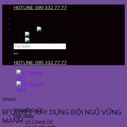
Skip
HOTLINE: 090 332 77 77
to
Liên hệ
content
Tuyển dụng
Tiếng Việt
English
Tiếng Việt
HOTLINE: 090 332 77 77
Kiến thức
TRANG CHỦ
BÍ QUYẾT XÂY DỰNG ĐỘI NGŨ VỮNG
Giới thiệu
MẠNH
Về Chúng Tôi