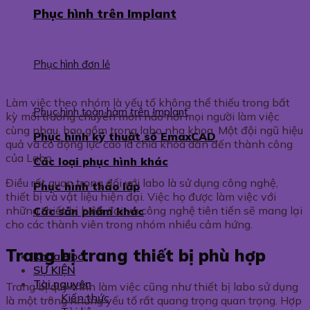
Phục hình trên Implant
Phục hình đơn lẻ
Làm việc theo nhóm là yếu tố không thể thiếu trong bất
Phục hình toàn hàm trên Implant
kỳ môi trường chuyên môn nào nơi mọi người làm việc
cùng nhau, bao gồm trong labo nha khoa. Một đội ngũ hiệu
Phục hình kỹ thuật số EmaxCAD
quả và có động lực cao là chìa khóa dẫn đến thành công
của Labo.
Các loại phục hình khác
Điều rất quan trọng đối với labo là sử dụng công nghệ,
Phục hình tháo lắp
thiết bị và vật liệu hiện đại. Việc họ được làm việc với
những thiết bị hiện đại và công nghệ tiên tiến sẽ mang lại
Các sản phẩm khác
cho các thành viên trong nhóm nhiều cảm hứng.
Trang bị trang thiết bị phù hợp
Khóa Học
SỰ KIỆN
Tài nguyên
Trang bị quy trình làm việc cũng như thiết bị labo sử dụng
Kiến thức
là một trong những yếu tố rất quang trọng quan trọng. Hợp