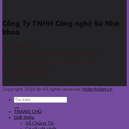
Công Ty TNHH Công nghệ Sứ Nha
khoa
MST: 0309221903
Hotline: 084 276 7777 , 090 336 3018 (Ms Pink Cao)
Địa chỉ: 1/3 đường 33, P. An Khánh, TP. Thủ Đức
Email: info@htdentalart.vn
Website: htdentalart.vn
Copyright 2026 © All rights reserved.
htdentalart.vn
TRANG CHỦ
Giới thiệu
Về Chúng Tôi
Cơ sở vật chất