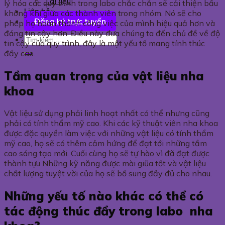
Tài liệu
lý hóa các quy trình trong labo chắc chắn sẽ cải thiện bầu
Liên hệ
không khí giữa các thành viên trong nhóm. Nó sẽ cho
Đăng ký trực tuyến
phép họ hoàn thành công việc của mình hiệu quả hơn và
đáng tin cậy hơn. Điều này đưa chúng ta đến chủ đề về độ
tin cậy của quy trình, đây là một yếu tố mang tính thúc
đẩy cao.
Tầm quan trọng của vật liệu nha
khoa
Vật liệu sử dụng phải linh hoạt nhất có thể nhưng cũng
phải có tính thẩm mỹ cao. Khi các kỹ thuật viên nha khoa
được đặc quyền làm việc với những vật liệu có tính thẩm
mỹ cao, họ sẽ có thêm cảm hứng để đạt tới những tầm
cao sáng tạo mới. Cuối cùng họ sẽ tự hào vì đã đạt được
thành tựu Những kỹ năng được mài giũa tốt và vật liệu
chất lượng tuyệt vời của họ sẽ bổ sung đầy đủ cho nhau.
Những yếu tố nào khác có thể có
tác động thúc đẩy trong labo nha