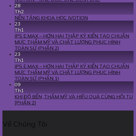
28
Th2
NỀN TẢNG KHOA HỌC IVOTION
23
Th1
IPS E.MAX – HƠN HAI THẬP KỶ KIẾN TẠO CHUẨN
MỰC THẨM MỸ VÀ CHẤT LƯỢNG PHỤC HÌNH
TOÀN SỨ (PHẦN 2)
23
Th1
IPS E.MAX – HƠN HAI THẬP KỶ KIẾN TẠO CHUẨN
MỰC THẨM MỸ VÀ CHẤT LƯỢNG PHỤC HÌNH
TOÀN SỨ (PHẦN 1)
09
Th1
KHI ĐỘ BỀN, THẨM MỸ VÀ HIỆU QUẢ CÙNG HỘI TỤ
[PHẦN 2]
Về Chúng Tôi