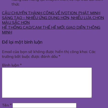
thức
CÂU CHUYỆN THÀNH CÔNG VỀ IVOTION: PHÁT MINH
SÁNG TẠO – NHIỀU ỨNG DỤNG HƠN, NHIỀU LỰA CHỌN
MÀU SẮC HƠN
HỆ THỐNG CAD/CAM THẾ HỆ MỚI: GIAO DIỆN THÔNG
MINH
Để lại một bình luận
Email của bạn sẽ không được hiển thị công khai.
Các
trường bắt buộc được đánh dấu
*
Bình luận
*
Tên
*