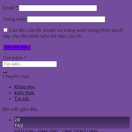
Email
*
Trang web
Lưu tên của tôi, email, và trang web trong trình duyệt
này cho lần bình luận kế tiếp của tôi.
Tìm kiếm ?
Chuyên mục
Khóa Học
Kiến thức
Tin tức
Bài viết gần đây
28
Th2
IVOTION – ONE DISC. ONE DENTURE!