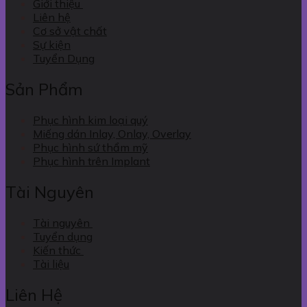
Giới thiệu
Liên hệ
Cơ sở vật chất
Sự kiện
Tuyển Dụng
Sản Phẩm
Phục hình kim loại quý
Miếng dán Inlay, Onlay, Overlay
Phục hình sứ thẩm mỹ
Phục hình trên Implant
Tài Nguyên
Tài nguyên
Tuyển dụng
Kiến thức
Tài liệu
Liên Hệ